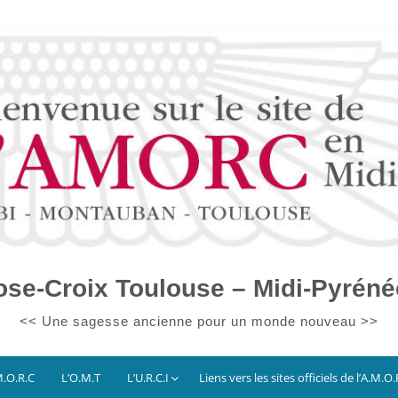
ose-Croix Toulouse – Midi-Pyréné
<< Une sagesse ancienne pour un monde nouveau >>
M.O.R.C
L’O.M.T
L’U.R.C.I
Liens vers les sites officiels de l’A.M.O.