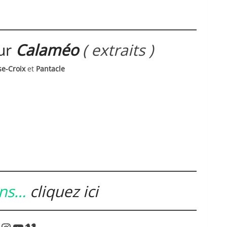
sur
Calaméo
( extraits )
se-Croix
et
Pantacle
ens…
cliquez ici